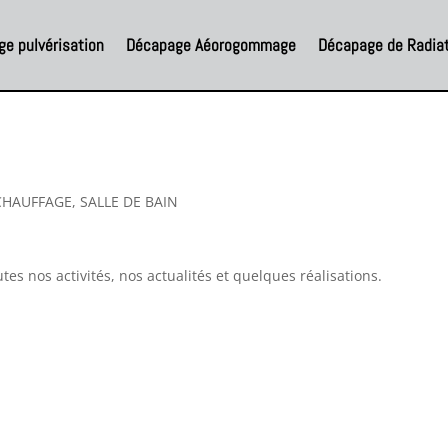
e pulvérisation
Décapage Aéorogommage
Décapage de Radia
CHAUFFAGE
,
SALLE DE BAIN
es nos activités, nos actualités et quelques réalisations.